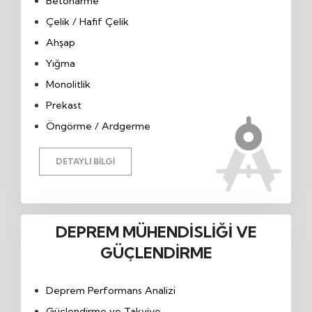
Betonarme
Çelik / Hafif Çelik
Ahşap
Yığma
Monolitlik
Prekast
Öngörme / Ardgerme
DETAYLI BILGI
DEPREM MÜHENDISLIĞI VE
GÜÇLENDIRME
Deprem Performans Analizi
Güçlendirme ve Takviye